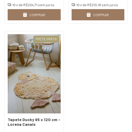
10
x de
R$204,71
sem juros
10
x de
R$210,18
sem juros
COMPRAR
COMPRAR
FRETE GRÁTIS
Tapete Ducky 95 x 120 cm -
Lorena Canals