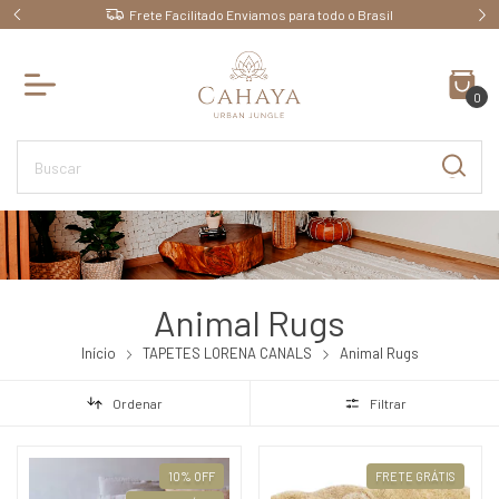
Frete Facilitado Enviamos para todo o Brasil
0
Animal Rugs
Início
TAPETES LORENA CANALS
Animal Rugs
Ordenar
Filtrar
10
%
OFF
FRETE GRÁTIS