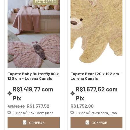
FRETE GRÁTIS
Tapete Baby Butterfly 90 x
Tapete Bear 120 x 122 cm -
120 cm - Lorena Canals
Lorena Canals
R$1.419,77
com
R$1.577,52
com
Pix
Pix
R$1.577,52
R$1.752,80
R$1.752,80
10
x de
R$157,75
sem juros
10
x de
R$175,28
sem juros
COMPRAR
COMPRAR