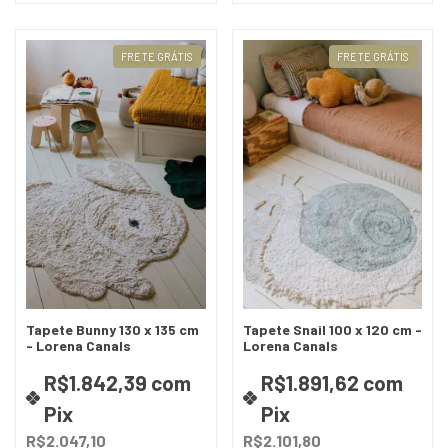
FRETE GRÁTIS
FRETE GRÁTIS
Tapete Bunny 130 x 135 cm
Tapete Snail 100 x 120 cm -
- Lorena Canals
Lorena Canals
R$1.842,39
com
R$1.891,62
com
Pix
Pix
R$2.047,10
R$2.101,80