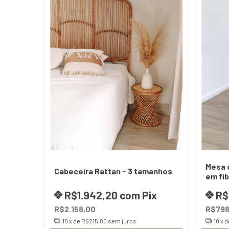
Mesa 
Cabeceira Rattan - 3 tamanhos
em fib
R$1.942,20
com
Pix
R$
R$2.158,00
R$798
10
x de
R$215,80
sem juros
10
x 