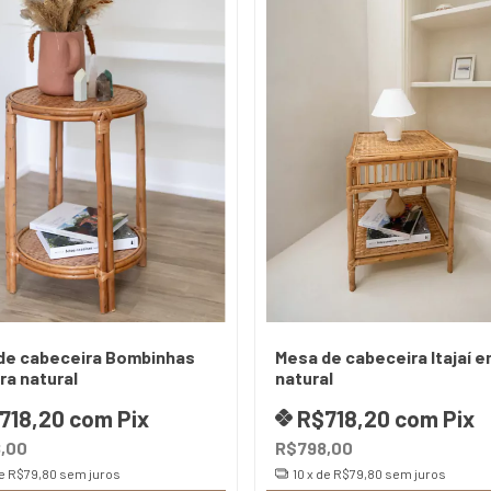
de cabeceira Bombinhas
Mesa de cabeceira Itajaí e
ra natural
natural
718,20
com
Pix
R$718,20
com
Pix
,00
R$798,00
de
R$79,80
sem juros
10
x de
R$79,80
sem juros