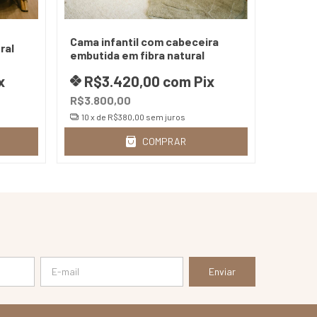
Cama infantil com cabeceira
ral
embutida em fibra natural
x
R$3.420,00
com
Pix
R$3.800,00
10
x de
R$380,00
sem juros
COMPRAR