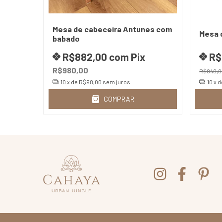
Mesa de cabeceira Antunes com
Mesa 
babado
R$882,00
com
Pix
R$
R$980,00
R$840,0
10
x de
R$98,00
sem juros
10
x 
COMPRAR