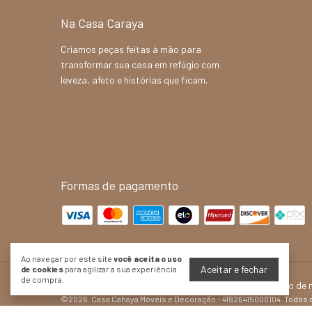
Na Casa Caraya
Criamos peças feitas à mão para
transformar sua casa em refúgio com
leveza, afeto e histórias que ficam.
Formas de pagamento
Ao navegar por este site
você aceita o uso
Aceitar e fechar
de cookies
para agilizar a sua experiência
de compra.
Cabeceira em fibra natural
- CASA CAHAYA - Produção de mó
©2026. Casa Cahaya Móveis e Decoração - 41826415000104. Todos o