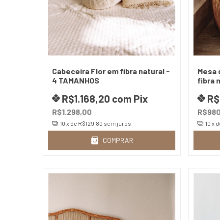
Cabeceira Flor em fibra natural -
Mesa 
4 TAMANHOS
fibra 
R$1.168,20
com
Pix
R$
R$1.298,00
R$980
10
x de
R$129,80
sem juros
10
x 
COMPRAR