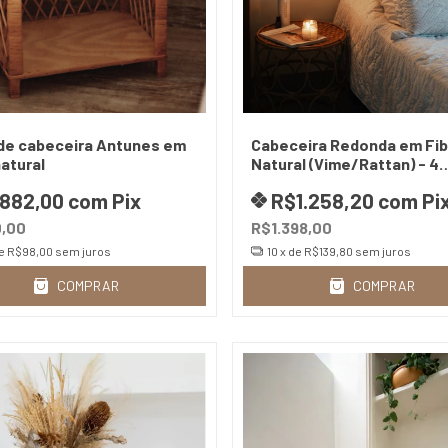
de cabeceira Antunes em
Cabeceira Redonda em Fib
natural
Natural (Vime/Rattan) - 4
Tamanhos | Design Artesa
882,00
com
Pix
R$1.258,20
com
Pi
,00
R$1.398,00
de
R$98,00
sem juros
10
x de
R$139,80
sem juros
COMPRAR
COMPRAR