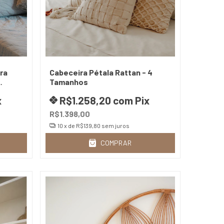
ra
Cabeceira Pétala Rattan - 4
Tamanhos
nal
x
R$1.258,20
com
Pix
R$1.398,00
10
x de
R$139,80
sem juros
COMPRAR