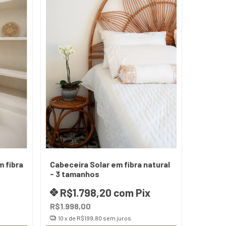
m fibra
Cabeceira Solar em fibra natural
- 3 tamanhos
R$1.798,20
com
Pix
R$1.998,00
10
x de
R$199,80
sem juros