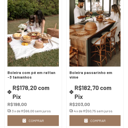
Boleira com pé em rattan
Boleira passarinho em
-3 tamanhos
vime
R$178,20
com
R$182,70
com
Pix
Pix
R$198,00
R$203,00
3
x de
R$66,00
sem juros
4
x de
R$50,75
sem juros
COMPRAR
COMPRAR