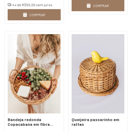
4
x de
R$55,00
sem juros
COMPRAR
COMPRAR
Bandeja redonda
Queijeira passarinho em
Copacabana em fibra
rattan
natural - 3 tamanhos