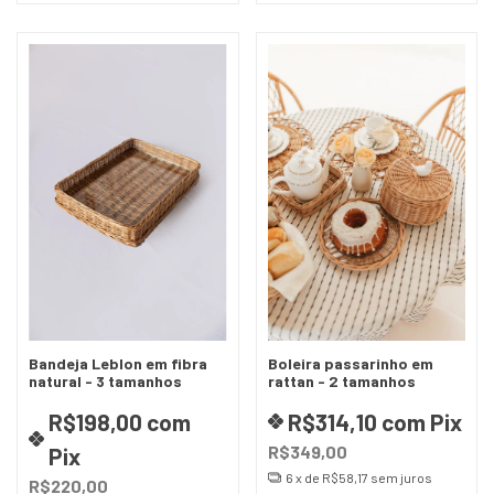
Bandeja Leblon em fibra
Boleira passarinho em
natural - 3 tamanhos
rattan - 2 tamanhos
R$198,00
com
R$314,10
com
Pix
R$349,00
Pix
6
x de
R$58,17
sem juros
R$220,00