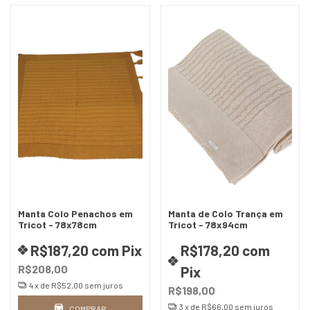
Manta Colo Penachos em
Manta de Colo Trança em
Tricot - 78x78cm
Tricot - 78x94cm
R$187,20
com
Pix
R$178,20
com
R$208,00
Pix
4
x de
R$52,00
sem juros
R$198,00
3
x de
R$66,00
sem juros
COMPRAR