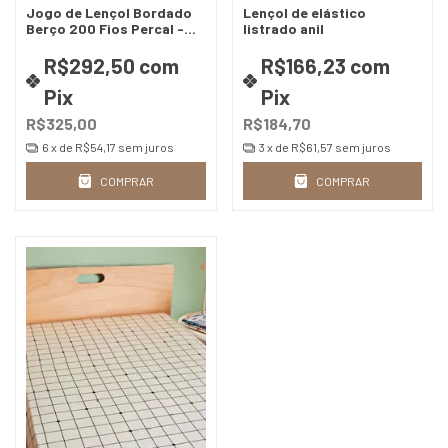
Jogo de Lençol Bordado
Lençol de elástico
Berço 200 Fios Percal -
listrado anil
Soninho
R$292,50
com
R$166,23
com
Pix
Pix
R$325,00
R$184,70
6
x de
R$54,17
sem juros
3
x de
R$61,57
sem juros
COMPRAR
COMPRAR