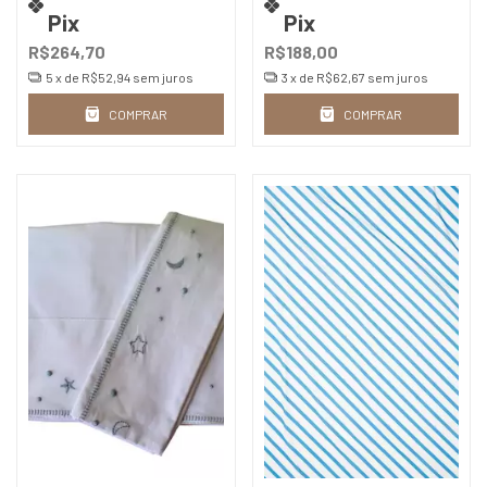
Pix
Pix
R$264,70
R$188,00
5
x de
R$52,94
sem juros
3
x de
R$62,67
sem juros
COMPRAR
COMPRAR