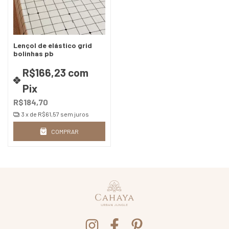
Lençol de elástico grid
bolinhas pb
R$166,23
com
Pix
R$184,70
3
x de
R$61,57
sem juros
COMPRAR