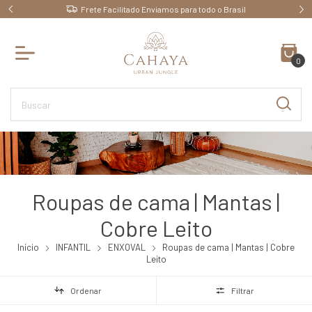
ara todo o Brasil
Ganhe 10% OFF pagando no PIX
0
Roupas de cama | Mantas |
Cobre Leito
Início
INFANTIL
ENXOVAL
Roupas de cama | Mantas | Cobre
Leito
Ordenar
Filtrar