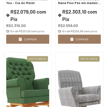
You - Cia do Móvel
Nana Plus Pés em madeira
- Cia do Móvel
R$2.079,00
com
R$2.303,10
com
Pix
Pix
R$2.310,00
R$2.559,00
10
x de
R$231,00
sem juros
10
x de
R$255,90
sem juros
COMPRAR
COMPRAR
FRETE GRÁTIS
FRETE GRÁTIS