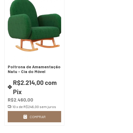
Poltrona de Amamentação
Natu - Cia do Móvel
R$2.214,00
com
Pix
R$2.460,00
10
x de
R$246,00
sem juros
COMPRAR