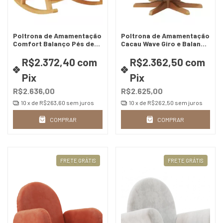
Poltrona de Amamentação
Poltrona de Amamentação
Comfort Balanço Pés de
Cacau Wave Giro e Balanço
Madeira - Cia do Móvel
- Cia do Móvel
R$2.372,40
com
R$2.362,50
com
Pix
Pix
R$2.636,00
R$2.625,00
10
x de
R$263,60
sem juros
10
x de
R$262,50
sem juros
COMPRAR
COMPRAR
FRETE GRÁTIS
FRETE GRÁTIS