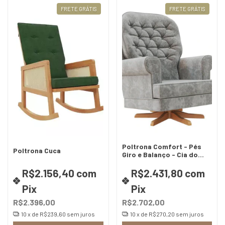
FRETE GRÁTIS
FRETE GRÁTIS
Poltrona Comfort - Pés
Poltrona Cuca
Giro e Balanço - Cia do
Móvel
R$2.156,40
com
R$2.431,80
com
Pix
Pix
R$2.396,00
R$2.702,00
10
x de
R$239,60
sem juros
10
x de
R$270,20
sem juros