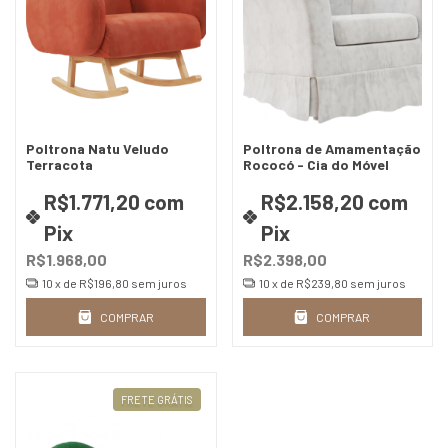
Poltrona Natu Veludo
Poltrona de Amamentação
Terracota
Rococó - Cia do Móvel
R$1.771,20
com
R$2.158,20
com
Pix
Pix
R$1.968,00
R$2.398,00
10
x de
R$196,80
sem juros
10
x de
R$239,80
sem juros
COMPRAR
COMPRAR
FRETE GRÁTIS