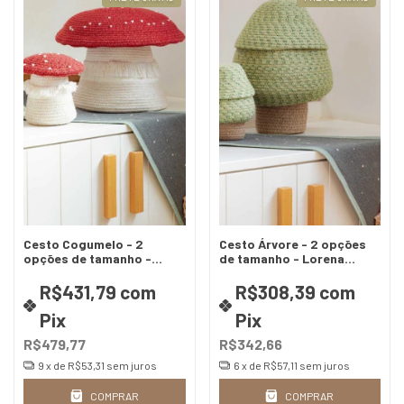
Cesto Cogumelo - 2
Cesto Árvore - 2 opções
opções de tamanho -
de tamanho - Lorena
Lorena canals
canals
R$431,79
com
R$308,39
com
Pix
Pix
R$479,77
R$342,66
9
x de
R$53,31
sem juros
6
x de
R$57,11
sem juros
COMPRAR
COMPRAR