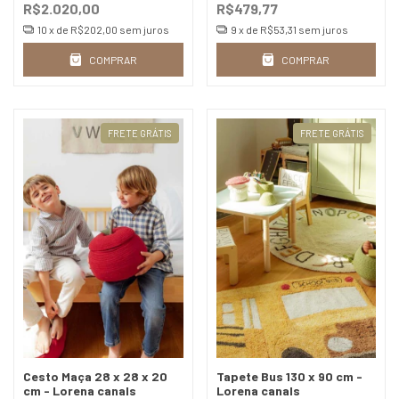
R$2.020,00
R$479,77
10
x de
R$202,00
sem juros
9
x de
R$53,31
sem juros
COMPRAR
COMPRAR
FRETE GRÁTIS
FRETE GRÁTIS
Cesto Maça 28 x 28 x 20
Tapete Bus 130 x 90 cm -
cm - Lorena canals
Lorena canals