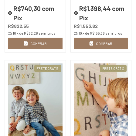
R$740,30
com
R$1.398,44
com
Pix
Pix
R$822,55
R$1.553,82
10
x de
R$82,26
sem juros
10
x de
R$155,38
sem juros
COMPRAR
COMPRAR
FRETE GRÁTIS
FRETE GRÁTIS