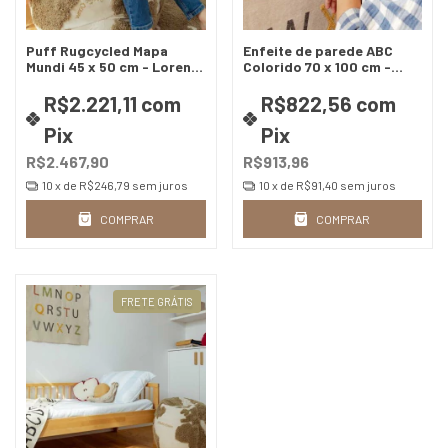
Puff Rugcycled Mapa
Enfeite de parede ABC
Mundi 45 x 50 cm - Lorena
Colorido 70 x 100 cm -
canals
Lorena canals
R$2.221,11
com
R$822,56
com
Pix
Pix
R$2.467,90
R$913,96
10
x de
R$246,79
sem juros
10
x de
R$91,40
sem juros
COMPRAR
COMPRAR
FRETE GRÁTIS