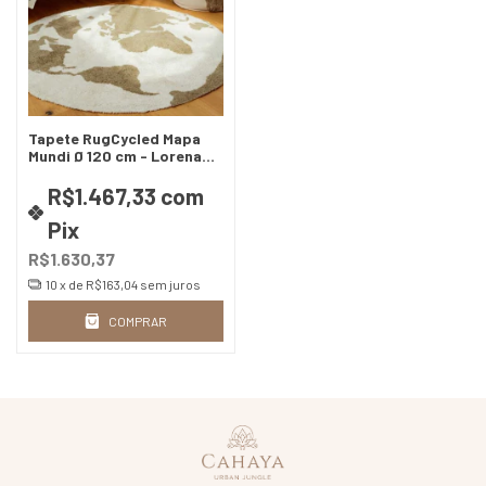
Tapete RugCycled Mapa
Mundi Ø 120 cm - Lorena
canals
R$1.467,33
com
Pix
R$1.630,37
10
x de
R$163,04
sem juros
COMPRAR