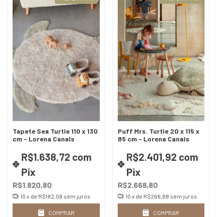
Tapete Sea Turtle 110 x 130
Puff Mrs. Turtle 20 x 115 x
cm - Lorena Canals
85 cm - Lorena Canals
R$1.638,72
com
R$2.401,92
com
Pix
Pix
R$1.820,80
R$2.668,80
10
x de
R$182,08
sem juros
10
x de
R$266,88
sem juros
COMPRAR
COMPRAR