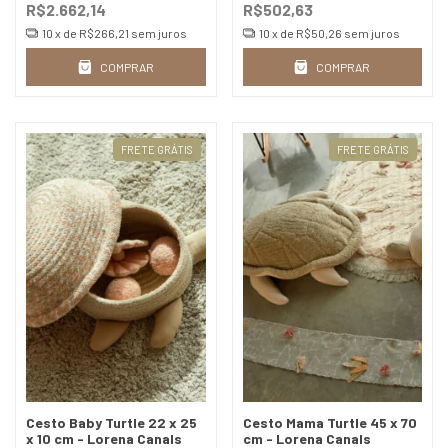
R$2.662,14
R$502,63
10
x de
R$266,21
sem juros
10
x de
R$50,26
sem juros
COMPRAR
COMPRAR
FRETE GRÁTIS
FRETE GRÁTIS
Cesto Baby Turtle 22 x 25
Cesto Mama Turtle 45 x 70
x 10 cm - Lorena Canals
cm - Lorena Canals