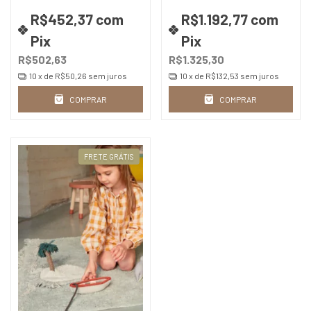
R$452,37
com
R$1.192,77
com
Pix
Pix
R$502,63
R$1.325,30
10
x de
R$50,26
sem juros
10
x de
R$132,53
sem juros
COMPRAR
COMPRAR
FRETE GRÁTIS