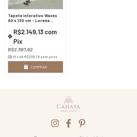
Tapete interativo Waves
90 x 130 cm - Lorena
Canals
R$2.149,13
com
Pix
R$2.387,92
10
x de
R$238,79
sem juros
COMPRAR