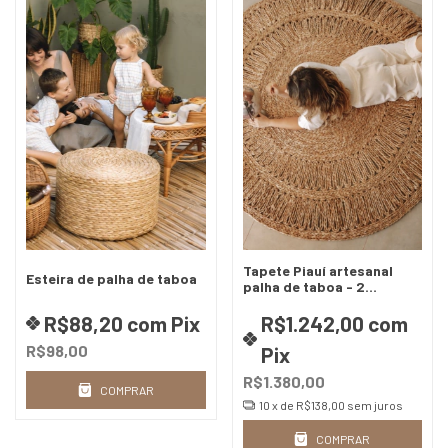
Tapete Piauí artesanal
Esteira de palha de taboa
palha de taboa - 2
tamanhos
R$88,20
com
Pix
R$1.242,00
com
R$98,00
Pix
R$1.380,00
COMPRAR
10
x de
R$138,00
sem juros
COMPRAR