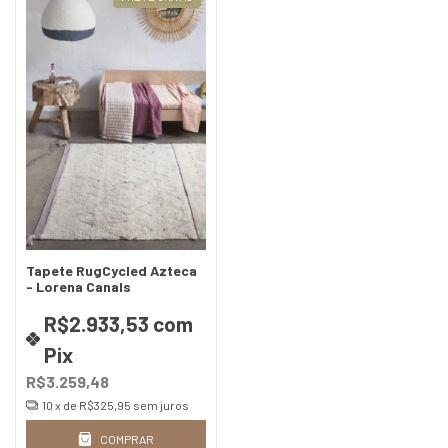
Tapete RugCycled Azteca
- Lorena Canals
R$2.933,53
com
Pix
R$3.259,48
10
x de
R$325,95
sem juros
COMPRAR