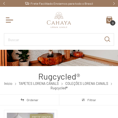
Frete Facilitado Enviamos para todo o Brasil
0
Rugcycled®
Início
TAPETES LORENA CANALS
COLEÇÕES LORENA CANALS
Rugcycled®
Ordenar
Filtrar
FRETE GRÁTIS