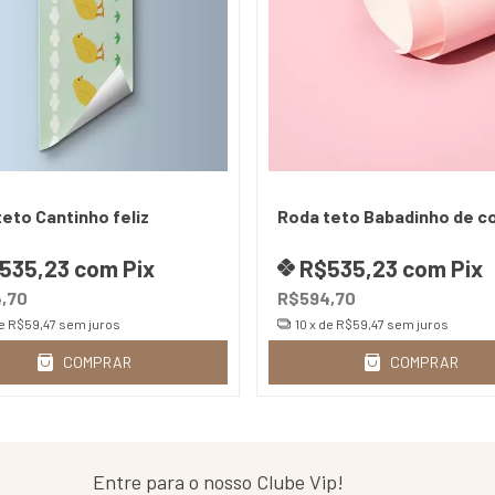
eto Cantinho feliz
Roda teto Babadinho de c
535,23
com
Pix
R$535,23
com
Pix
,70
R$594,70
de
R$59,47
sem juros
10
x de
R$59,47
sem juros
COMPRAR
COMPRAR
Entre para o nosso Clube Vip!