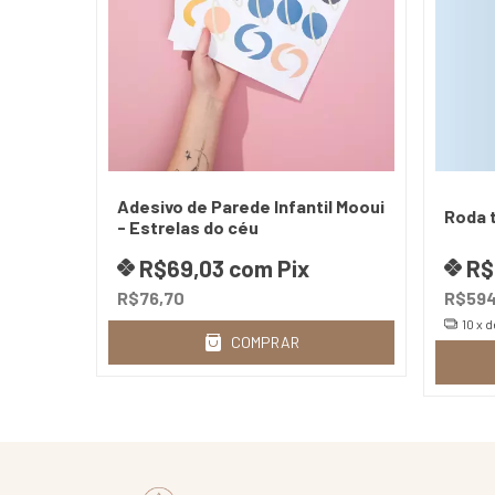
Adesivo de Parede Infantil Mooui
Roda t
- Estrelas do céu
R$69,03
com
Pix
R$
R$76,70
R$594
10
x 
COMPRAR