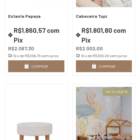
Estante Papaya
Cabeceira Tupi
R$1.860,57
com
R$1.801,80
com
Pix
Pix
R$2.067,30
R$2.002,00
10
x de
R$206,73
sem juros
10
x de
R$200,20
sem juros
COMPRAR
COMPRAR
FRETE GRÁTIS