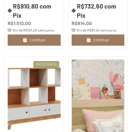
R$910,80
com
R$732,60
com
Pix
Pix
R$1.012,00
R$814,00
10
x de
R$101,20
sem juros
10
x de
R$81,40
sem juros
COMPRAR
COMPRAR
FRETE GRÁTIS