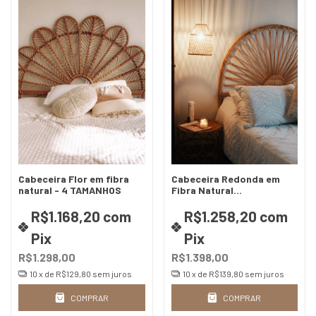
Cabeceira Flor em fibra
Cabeceira Redonda em
natural - 4 TAMANHOS
Fibra Natural
(Vime/Rattan) - 4
Tamanhos | Design
R$1.168,20
com
R$1.258,20
com
Artesanal
Pix
Pix
R$1.298,00
R$1.398,00
10
x de
R$129,80
sem juros
10
x de
R$139,80
sem juros
COMPRAR
COMPRAR