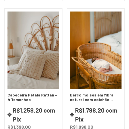
Cabeceira Pétala Rattan -
Berço moisés em fibra
4 Tamanhos
natural com colchão
impermeável - 2 opções
de cores
R$1.258,20
com
R$1.798,20
com
Pix
Pix
R$1.398,00
R$1.998,00