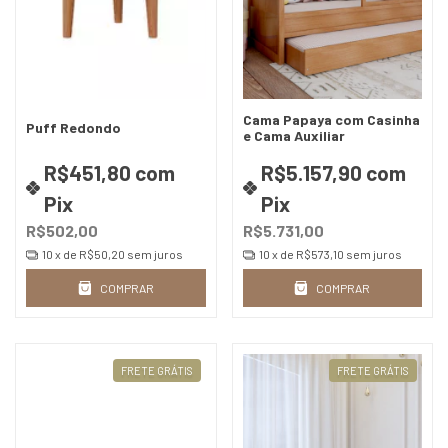
Cama Papaya com Casinha
Puff Redondo
e Cama Auxiliar
R$451,80
com
R$5.157,90
com
Pix
Pix
R$502,00
R$5.731,00
10
x de
R$50,20
sem juros
10
x de
R$573,10
sem juros
COMPRAR
COMPRAR
FRETE GRÁTIS
FRETE GRÁTIS