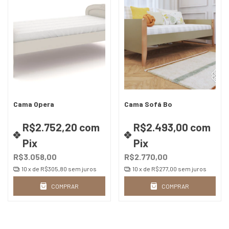
Cama Opera
Cama Sofá Bo
R$2.752,20
com
R$2.493,00
com
Pix
Pix
R$3.058,00
R$2.770,00
10
x de
R$305,80
sem juros
10
x de
R$277,00
sem juros
COMPRAR
COMPRAR