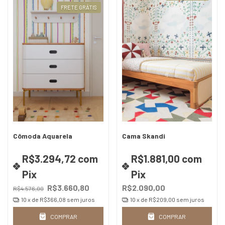
FRETE GRÁTIS
Cômoda Aquarela
Cama Skandi
R$3.294,72
com
R$1.881,00
com
Pix
Pix
R$3.660,80
R$2.090,00
R$4.576,00
10
x de
R$366,08
sem juros
10
x de
R$209,00
sem juros
COMPRAR
COMPRAR