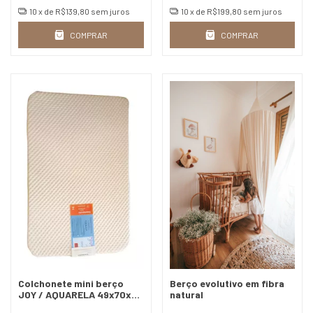
10
x de
R$139,80
sem juros
10
x de
R$199,80
sem juros
COMPRAR
COMPRAR
Colchonete mini berço
Berço evolutivo em fibra
JOY / AQUARELA 49x70x5
natural
D20