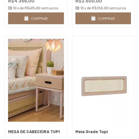
R$4.356,00
R$2.500,00
10
x de
R$435,60
sem juros
10
x de
R$250,00
sem juros
COMPRAR
COMPRAR
MESA DE CABECEIRA TUPI
Meia Grade Tupi