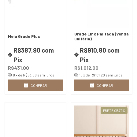
Grade Link Palitada (venda
Meia Grade Plus
unitária)
R$387,90
com
R$910,80
com
Pix
Pix
R$431,00
R$1.012,00
8
x de
R$53,88
sem juros
10
x de
R$101,20
sem juros
COMPRAR
COMPRAR
FRETE GRÁTIS