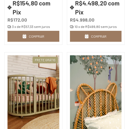
R$154,80
com
R$4.498,20
com
Pix
Pix
R$172,00
R$4.998,00
3
x de
R$57,33
sem juros
10
x de
R$499,80
sem juros
COMPRAR
COMPRAR
FRETE GRÁTIS