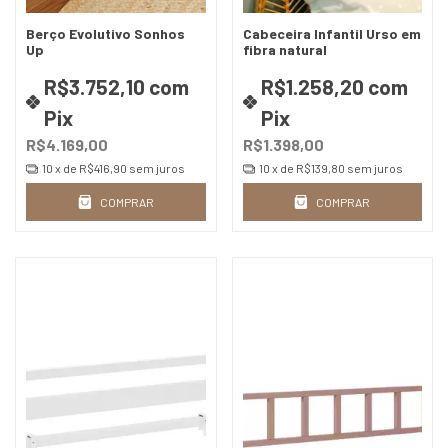
Berço Evolutivo Sonhos
Cabeceira Infantil Urso em
Up
fibra natural
R$3.752,10
com
R$1.258,20
com
Pix
Pix
R$4.169,00
R$1.398,00
10
x de
R$416,90
sem juros
10
x de
R$139,80
sem juros
COMPRAR
COMPRAR