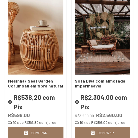
Mesinha/ Seat Garden
Sofá Divã com almofada
Corumbau em fibra natural
impermeável
R$538,20
com
R$2.304,00
com
Pix
Pix
R$598,00
R$2.560,00
R$3.200,00
10
x de
R$59,80
sem juros
10
x de
R$256,00
sem juros
COMPRAR
COMPRAR