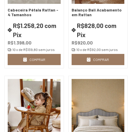
Cabeceira Pétala Rattan -
Balanço Bali Acabamento
4 Tamanhos
em Rattan
R$1.258,20
com
R$828,00
com
Pix
Pix
R$1.398,00
R$920,00
10
x de
R$139,80
sem juros
10
x de
R$92,00
sem juros
COMPRAR
COMPRAR