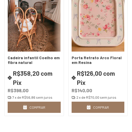
Cadeira infantil Coelho em
Porta Retrato Arco Floral
fibra natural
em Resina
R$358,20
com
R$126,00
com
Pix
Pix
R$398,00
R$140,00
7
x de
R$56,86
sem juros
2
x de
R$70,00
sem juros
COMPRAR
COMPRAR