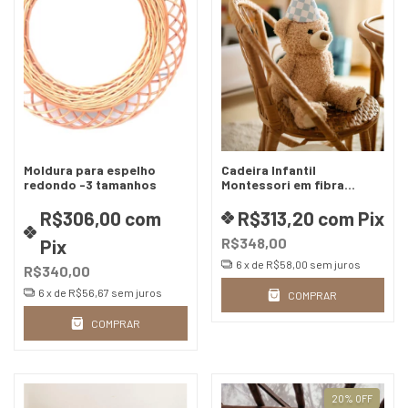
Moldura para espelho
Cadeira Infantil
redondo -3 tamanhos
Montessori em fibra
natural
R$306,00
com
R$313,20
com
Pix
R$348,00
Pix
6
x de
R$58,00
sem juros
R$340,00
6
x de
R$56,67
sem juros
COMPRAR
COMPRAR
20
%
OFF