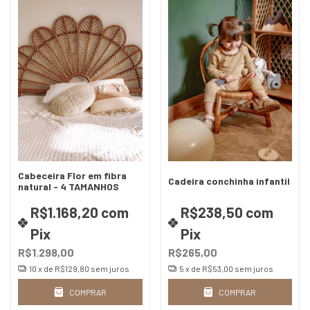
Cabeceira Flor em fibra
Cadeira conchinha infantil
natural - 4 TAMANHOS
R$1.168,20
com
R$238,50
com
Pix
Pix
R$1.298,00
R$265,00
10
x de
R$129,80
sem juros
5
x de
R$53,00
sem juros
COMPRAR
COMPRAR