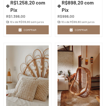
Tamanhos | Design
R$1.258,20
com
R$898,20
com
Artesanal
Pix
Pix
R$1.398,00
R$998,00
10
x de
R$139,80
sem juros
10
x de
R$99,80
sem juros
COMPRAR
COMPRAR