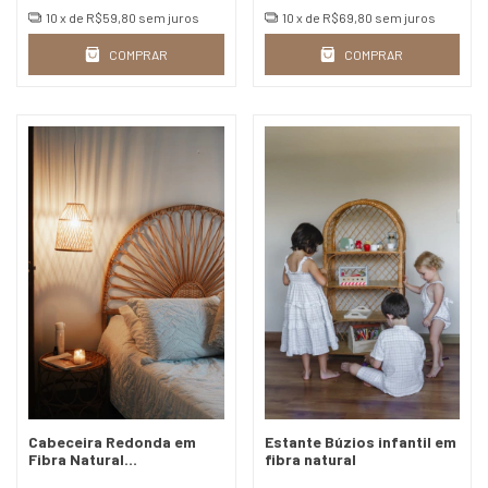
10
x de
R$59,80
sem juros
10
x de
R$69,80
sem juros
COMPRAR
COMPRAR
Cabeceira Redonda em
Estante Búzios infantil em
Fibra Natural
fibra natural
(Vime/Rattan) - 4