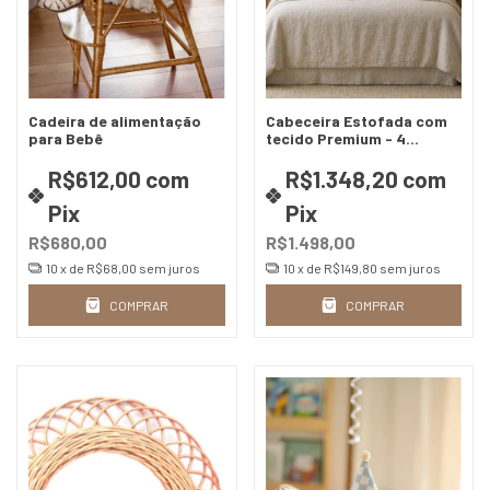
Cadeira de alimentação
Cabeceira Estofada com
para Bebê
tecido Premium - 4
opções de tamanho
(escolha o tecido)
R$612,00
com
R$1.348,20
com
Pix
Pix
R$680,00
R$1.498,00
10
x de
R$68,00
sem juros
10
x de
R$149,80
sem juros
COMPRAR
COMPRAR