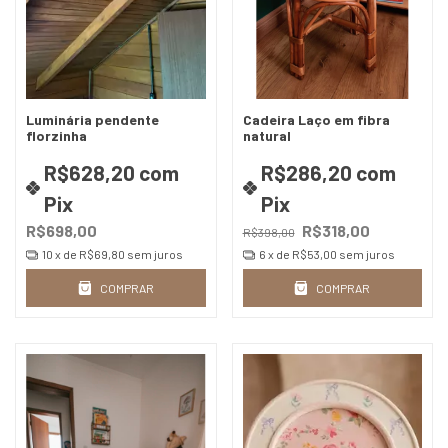
Luminária pendente
Cadeira Laço em fibra
florzinha
natural
R$628,20
com
R$286,20
com
Pix
Pix
R$698,00
R$318,00
R$398,00
10
x de
R$69,80
sem juros
6
x de
R$53,00
sem juros
COMPRAR
COMPRAR