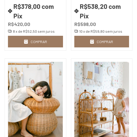
R$378,00
com
R$538,20
com
Pix
Pix
R$420,00
R$598,00
8
x de
R$52,50
sem juros
10
x de
R$59,80
sem juros
COMPRAR
COMPRAR