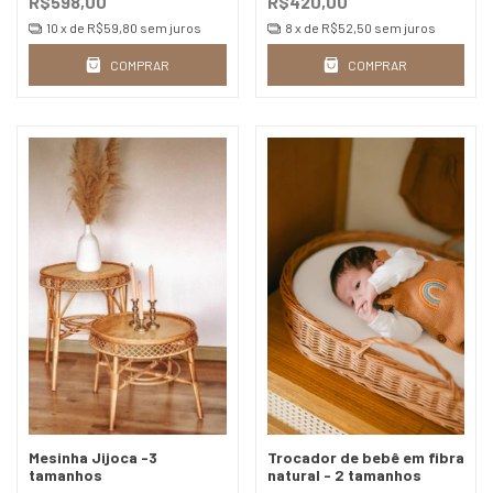
R$598,00
R$420,00
10
x de
R$59,80
sem juros
8
x de
R$52,50
sem juros
COMPRAR
COMPRAR
Mesinha Jijoca -3
Trocador de bebê em fibra
tamanhos
natural - 2 tamanhos