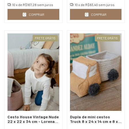
10
x de
R$167,28
sem juros
10
x de
R$83,40
sem juros
COMPRAR
COMPRAR
FRETE GRÁTIS
FRETE GRÁTIS
Cesto House Vintage Nude
Dupla de mini cestos
22 x 22 x 34 cm - Lorena
Truck 8 x 24 x 14 cm e 8 x
Canals
21 x 14 cm - Lorena Canals