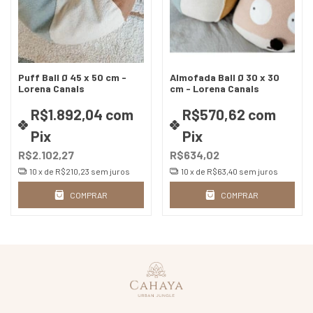
Puff Ball Ø 45 x 50 cm -
Almofada Ball Ø 30 x 30
Lorena Canals
cm - Lorena Canals
R$1.892,04
com
R$570,62
com
Pix
Pix
R$2.102,27
R$634,02
10
x de
R$210,23
sem juros
10
x de
R$63,40
sem juros
COMPRAR
COMPRAR