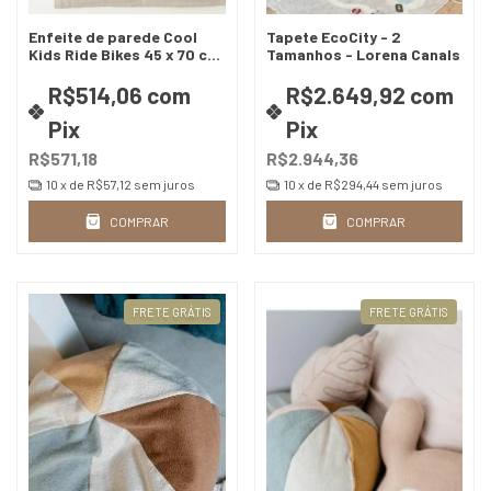
Enfeite de parede Cool
Tapete EcoCity - 2
Kids Ride Bikes 45 x 70 cm
Tamanhos - Lorena Canals
- Lorena Canals
R$514,06
com
R$2.649,92
com
Pix
Pix
R$571,18
R$2.944,36
10
x de
R$57,12
sem juros
10
x de
R$294,44
sem juros
COMPRAR
COMPRAR
FRETE GRÁTIS
FRETE GRÁTIS