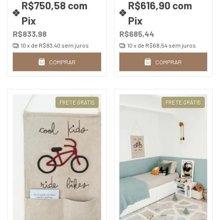
R$750,58
com
R$616,90
com
Pix
Pix
R$833,98
R$685,44
10
x de
R$83,40
sem juros
10
x de
R$68,54
sem juros
COMPRAR
COMPRAR
FRETE GRÁTIS
FRETE GRÁTIS