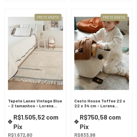
FRETE GRÁTIS
FRETE GRÁTIS
Tapete Lanes Vintage Blue
Cesto House Toffee 22 x
- 2 tamanhos - Lorena
22 x 34 cm - Lorena
Canals
Canals
R$1.505,52
com
R$750,58
com
Pix
Pix
R$1.672,80
R$833,98