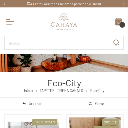
Frete Facilitado Enviamos para todo o Brasil
0
Eco-City
Início
TAPETES LORENA CANALS
Eco-City
Ordenar
Filtrar
FRETE GRÁTIS
20
%
OFF