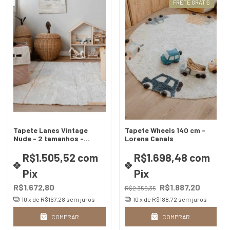
FRETE GRÁTIS
Tapete Lanes Vintage
Tapete Wheels 140 cm -
Nude - 2 tamanhos -
Lorena Canals
Lorena Canals
R$1.505,52
com
R$1.698,48
com
Pix
Pix
R$1.672,80
R$1.887,20
R$2.359,35
10
x de
R$167,28
sem juros
10
x de
R$188,72
sem juros
COMPRAR
COMPRAR